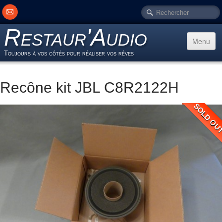
Restaur'
Audio
Menu
Toujours à vos côtés pour réaliser vos rêves
Accueil
Recône kit JBL C8R2122H
Restauration
▼
SOLD OU
Vente
Fabrication
▼
Entreprise
Contact